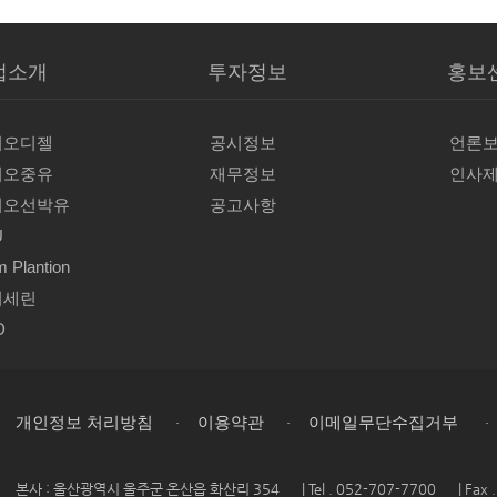
·
·
개인정보 처리방침
이용약관
이메일무단수집거부
본사
: 울산광역시 울주군 온산읍 화산리 354
| Tel
. 052-707-7700
| Fax
.