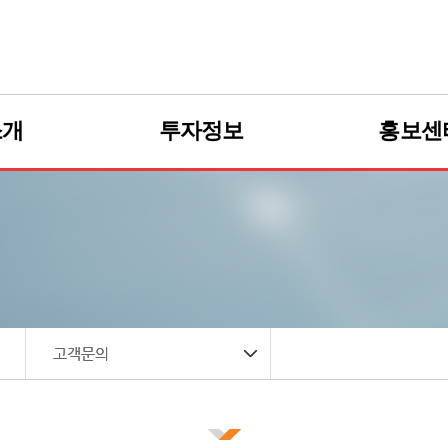
소개
사업소개
투자정보
투자정보
홍보센
홍
디젤
바이오디젤
공시정보
공시정보
언론보
중유
바이오중유
재무정보
재무정보
인사제
선박유
이오선박유
공고사항
공고사항
U
PTU
ntion
lm Plantion
고객문의
고객문의
세린
글리세린
D
R&D