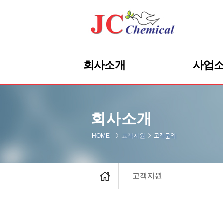
회사소개
회사소개
사업
CEO 인사말
CEO 인사말
바이오
회사소개
고객지원
회사개요
회사개요
바이오
고객문의
고객문의
HOME
HOME
고객지원
고객지원
JC경영관리체계
JC경영관리체계
바이오
바
회사연혁
회사연혁
PT
조직도
조직도
Palm Pla
Pa
고객지원
고객지원
찾아오는 길
찾아오는 길
글리
R&