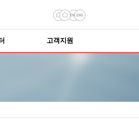
터
보센터
고객지원
고객지원
도
언론보도
고객문의
고객문의
도
인사제도
법령/정책
법령/정책